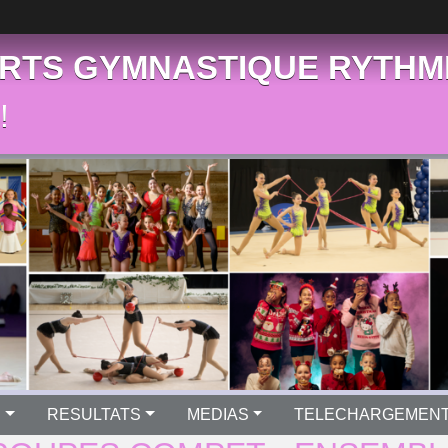
RTS GYMNASTIQUE RYTHM
!
S
RESULTATS
MEDIAS
TELECHARGEMEN