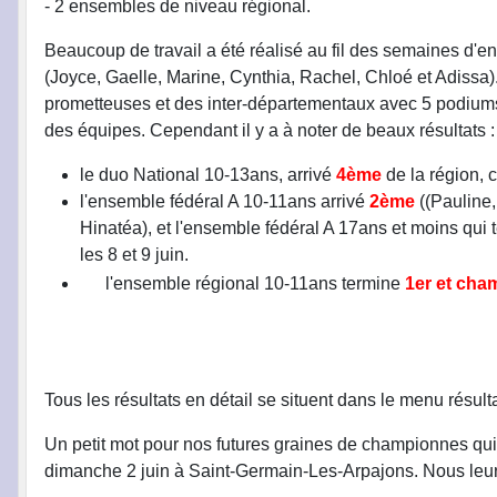
- 2 ensembles de niveau régional.
Beaucoup de travail a été réalisé au fil des semaines d'
(Joyce, Gaelle, Marine, Cynthia, Rachel, Chloé et Adissa
prometteuses et des inter-départementaux avec 5 podiums.
des équipes. Cependant il y a à noter de beaux résultats :
le duo National 10-13ans, arrivé
4ème
de la région, 
l'ensemble fédéral A 10-11ans arrivé
2ème
((Pauline,
Hinatéa), et l'ensemble fédéral A 17ans et moins qui
les 8 et 9 juin.
l'ensemble régional 10-11ans termine
1er et cha
Tous les résultats en détail se situent dans le menu résul
Un petit mot pour nos futures graines de championnes qui
dimanche 2 juin à Saint-Germain-Les-Arpajons. Nous leur