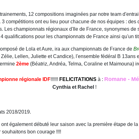
entrainements, 12 compositions imaginées par notre team d'entra
). 3 compétitions ont eu lieu pour chacune de nos équipes : de
 Les championnats régionaux d'Ile de France, synonymes de stre
 4 qualifications pour les championnats de France ainsi qu'un t
composé de Lola et Aure, ira aux championnats de France de
Br
 Zélie, Lellen, Juliette et Candice), l'ensemble fédéral B 13ans 
 termine
2ème
(Béatriz, Andréa, Telma, Coraline et Maimouna) i
Romane - Méli
mpionne régionale IDF
!!!!!!
FELICITATIONS
à :
Cynthia et Rachel
!
tats 2018/2019.
 ont également débuté leur saison avec la première étape de la 
 souhaitons bon courage !!!!