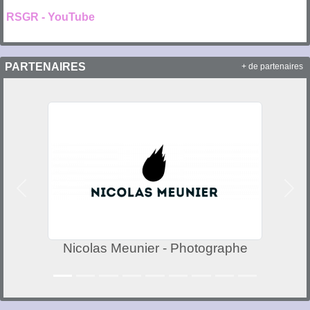
RSGR - YouTube
PARTENAIRES
+ de partenaires
Précedent
Suiv
Nicolas Meunier - Photographe