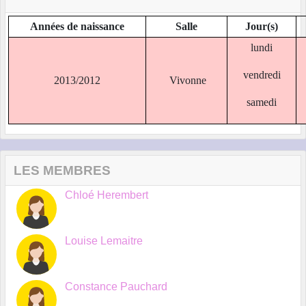
Années de naissance
Salle
Jour(s)
lundi
vendredi
2013/2012
Vivonne
samedi
LES MEMBRES
Chloé Herembert
Louise Lemaitre
Constance Pauchard