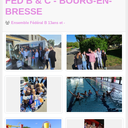
FED B & C - BOURG-EN-
BRESSE
Ensemble Fédéral B 13ans et -