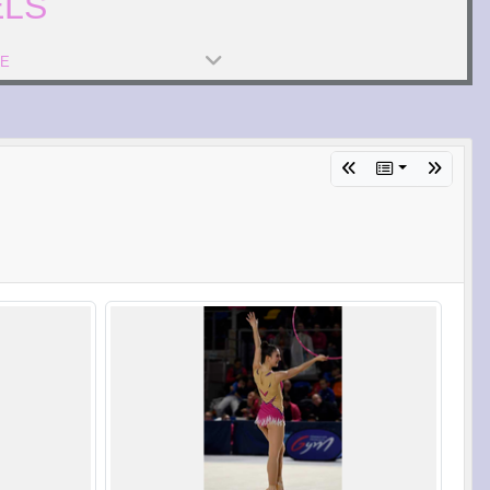
ELS
PE