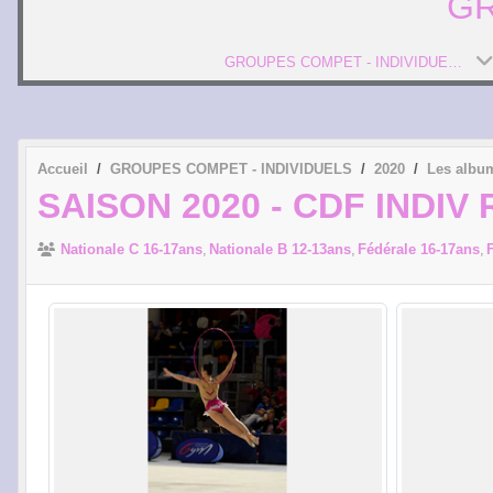
GR
GROUPES COMPET - INDIVIDUELS
Accueil
GROUPES COMPET - INDIVIDUELS
2020
Les albu
SAISON 2020 - CDF INDIV
Nationale C 16-17ans
Nationale B 12-13ans
Fédérale 16-17ans