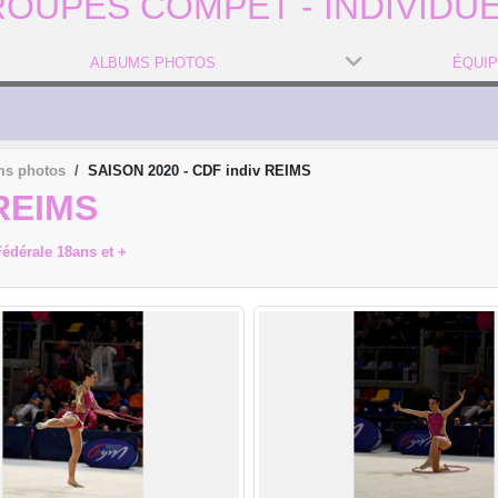
OUPES COMPET - INDIVIDU
ALBUMS PHOTOS
ÉQUI
ms photos
SAISON 2020 - CDF indiv REIMS
 REIMS
Fédérale 18ans et +