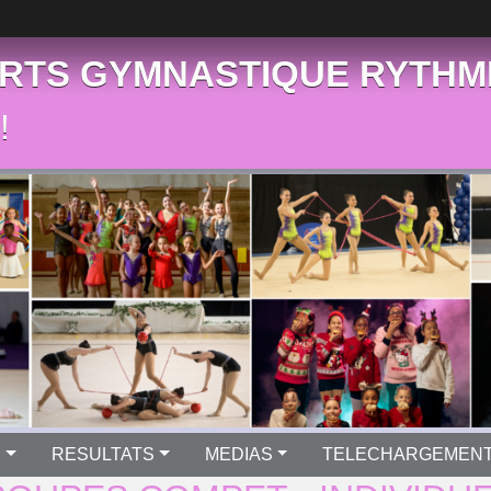
RTS GYMNASTIQUE RYTHM
!
S
RESULTATS
MEDIAS
TELECHARGEMEN