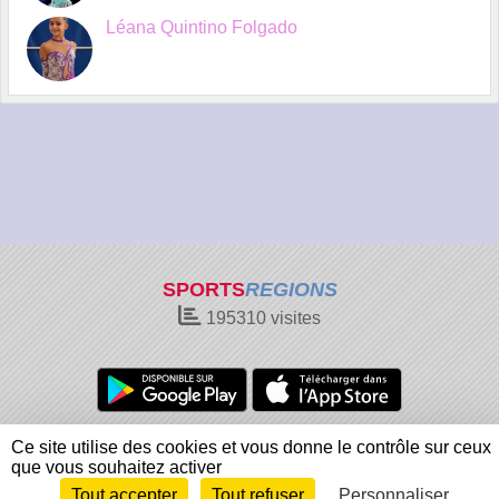
Léana Quintino Folgado
SPORTS
REGIONS
195310
visites
Charte cookies
Gestion des cookies
Ce site utilise des cookies et vous donne le contrôle sur ceux
Informations légales
Signaler un contenu inapproprié
que vous souhaitez activer
Tout accepter
Tout refuser
Personnaliser
Envie de participer ?
Connexion