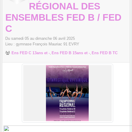
RÉGIONAL DES
ENSEMBLES FED B / FED
C
Du
samedi
05
au
dimanche
06
avril
2025
Lieu :
gymnase François Mauriac
91
EVRY
Ens FED C 13ans et -
Ens FED B 15ans et -
Ens FED B TC