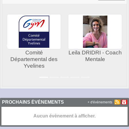
Précedent
Sui
Comité
Leila DRIDRI - Coach
Départemental des
Mentale
Yvelines
PROCHAINS ÉVÉNEMENTS
+ d'évènements
Aucun évènement à afficher.