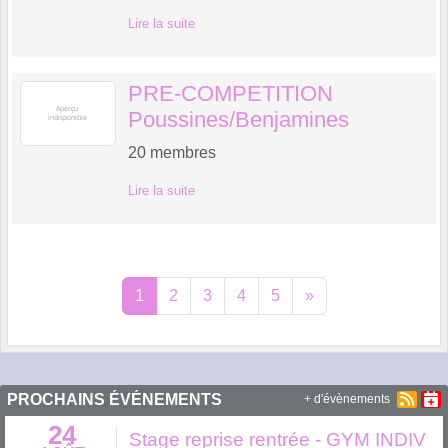
Lire la suite
PRE-COMPETITION
Poussines/Benjamines
20
membres
Lire la suite
1
2
3
4
5
»
PROCHAINS ÉVÉNEMENTS
+ d'évènements
24
Stage reprise rentrée - GYM INDIV