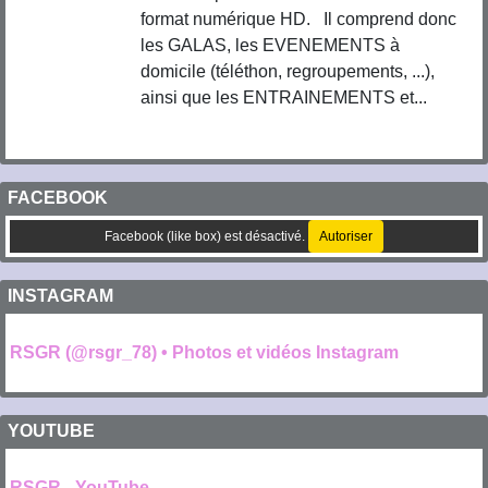
format numérique HD. Il comprend donc
les GALAS, les EVENEMENTS à
domicile (téléthon, regroupements, ...),
ainsi que les ENTRAINEMENTS et...
FACEBOOK
Facebook (like box) est désactivé.
Autoriser
INSTAGRAM
RSGR (@rsgr_78) • Photos et vidéos Instagram
YOUTUBE
RSGR - YouTube