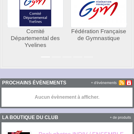
Précedent
Sui
Comité
Fédération Française
Départemental des
de Gymnastique
Yvelines
PROCHAINS ÉVÉNEMENTS
+ d'évènements
Aucun évènement à afficher.
LA BOUTIQUE DU CLUB
+ de produits