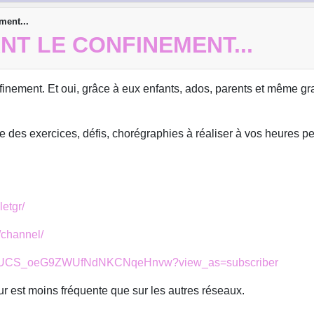
ment...
NT LE CONFINEMENT...
inement. Et oui, grâce à eux enfants, ados, parents et même gr
se des exercices, défis, chorégraphies à réaliser à vos heures p
etgr/
/channel/
nel/UCS_oeG9ZWUfNdNKCNqeHnvw?view_as=subscriber
ur est moins fréquente que sur les autres réseaux.