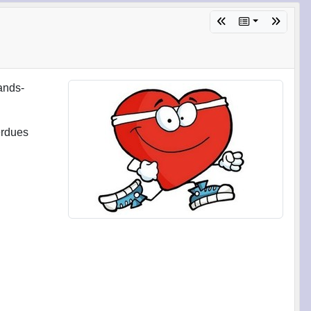
ands-
erdues