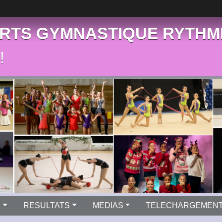
RTS GYMNASTIQUE RYTHM
!
S
RESULTATS
MEDIAS
TELECHARGEMEN