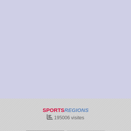
SPORTS
REGIONS
195006
visites