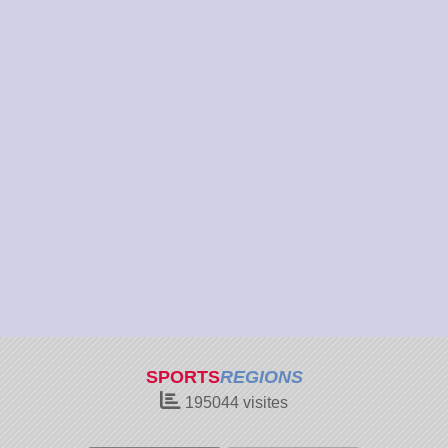
SPORTS
REGIONS
195044
visites