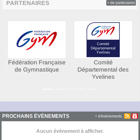
PARTENAIRES
+ de partenaires
Précedent
Sui
Fédération Française
Comité
de Gymnastique
Départemental des
Yvelines
PROCHAINS ÉVÉNEMENTS
+ d'évènements
Aucun évènement à afficher.