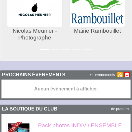
Précedent
Sui
Nicolas Meunier -
Mairie Rambouillet
Photographe
PROCHAINS ÉVÉNEMENTS
+ d'évènements
Aucun évènement à afficher.
LA BOUTIQUE DU CLUB
+ de produits
TOP PRODUIT
Pack photos INDIV / ENSEMBLE