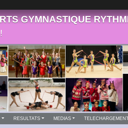
RTS GYMNASTIQUE RYTHM
!
S
RESULTATS
MEDIAS
TELECHARGEMEN