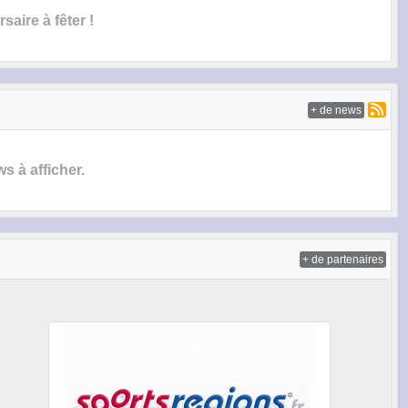
saire à fêter !
+ de news
 à afficher.
+ de partenaires