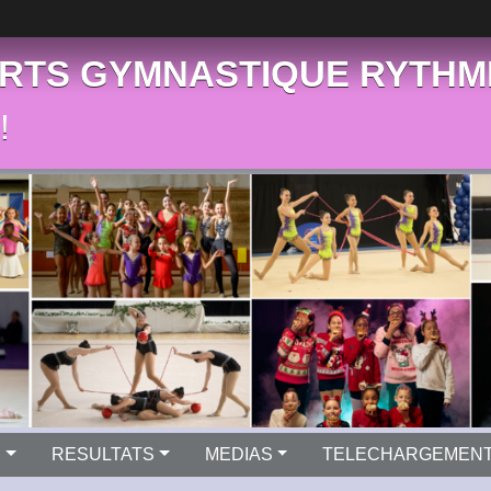
RTS GYMNASTIQUE RYTHM
!
S
RESULTATS
MEDIAS
TELECHARGEMEN