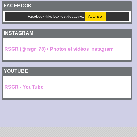
FACEBOOK
Facebook (like box) est désactivé.
Autoriser
INSTAGRAM
RSGR (@rsgr_78) • Photos et vidéos Instagram
YOUTUBE
RSGR - YouTube