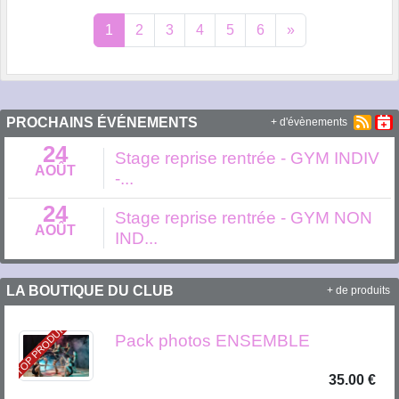
1
2
3
4
5
6
»
PROCHAINS ÉVÉNEMENTS
+ d'évènements
24
Stage reprise rentrée - GYM INDIV
AOÛT
-...
24
Stage reprise rentrée - GYM NON
AOÛT
IND...
LA BOUTIQUE DU CLUB
+ de produits
TOP PRODUIT
Pack photos ENSEMBLE
35.00 €